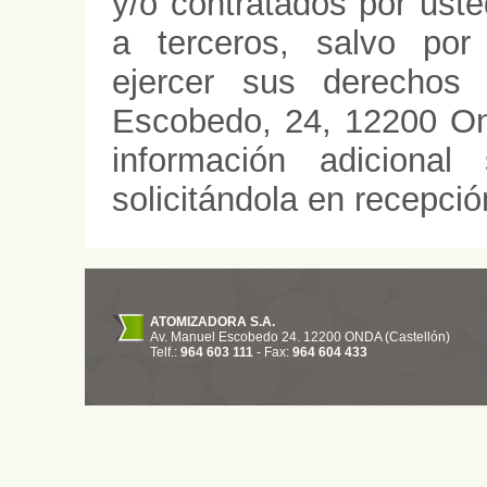
y/o contratados por ust
a terceros, salvo por
ejercer sus derechos
Escobedo, 24, 12200 Ond
información adiciona
solicitándola en recepció
ATOMIZADORA S.A.
Av. Manuel Escobedo 24.
12200
ONDA
(
Castellón
)
Telf.:
964 603 111
- Fax:
964 604 433